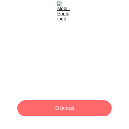
Mobili Paolo,
Bentornati a casa
Tradizione, Qualità e Convenienza
Chiamaci